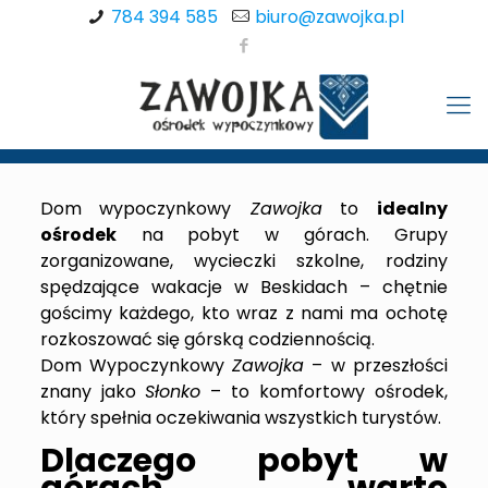
784 394 585
biuro@zawojka.pl
Dom wypoczynkowy
Zawojka
to
idealny
ośrodek
na pobyt w górach. Grupy
zorganizowane, wycieczki szkolne, rodziny
spędzające wakacje w Beskidach – chętnie
gościmy każdego, kto wraz z nami ma ochotę
rozkoszować się górską codziennością.
Dom Wypoczynkowy
Zawojka
– w przeszłości
znany jako
Słonko
– to komfortowy ośrodek,
który spełnia oczekiwania wszystkich turystów.
Dlaczego pobyt w