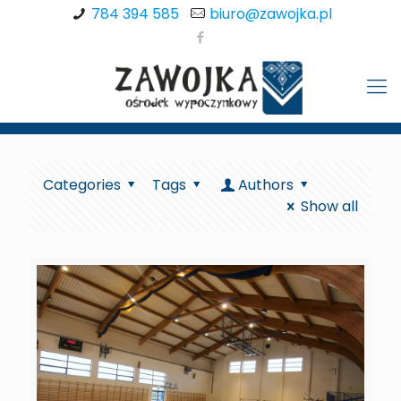
784 394 585
biuro@zawojka.pl
Categories
Tags
Authors
Show all