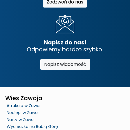
Zadzwoń do nas
Napisz do nas!
Odpowiemy bardzo szybko.
Napisz wiadomość
Wieś Zawoja
Atrakcje w Zawoi
Noclegi w Zawoi
Narty w Zawoi
Wycieczka na Babią Górę