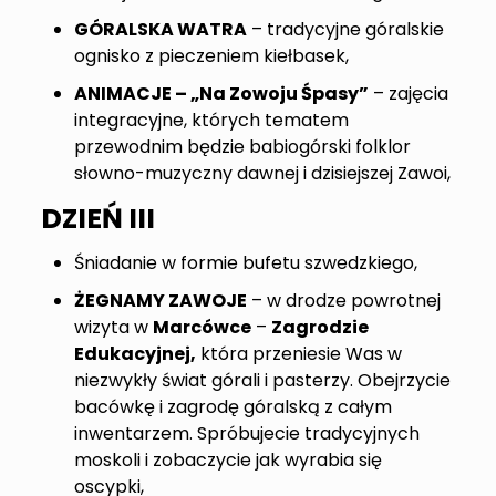
GÓRALSKA WATRA
– tradycyjne góralskie
ognisko z pieczeniem kiełbasek,
ANIMACJE – „Na Zowoju Śpasy”
– zajęcia
integracyjne, których tematem
przewodnim będzie babiogórski folklor
słowno-muzyczny dawnej i dzisiejszej Zawoi,
DZIEŃ III
Śniadanie w formie bufetu szwedzkiego,
ŻEGNAMY ZAWOJE
– w drodze powrotnej
wizyta w
Marcówce
–
Zagrodzie
Edukacyjnej,
która przeniesie Was w
niezwykły świat górali i pasterzy. Obejrzycie
bacówkę i zagrodę góralską z całym
inwentarzem. Spróbujecie tradycyjnych
moskoli i zobaczycie jak wyrabia się
oscypki,