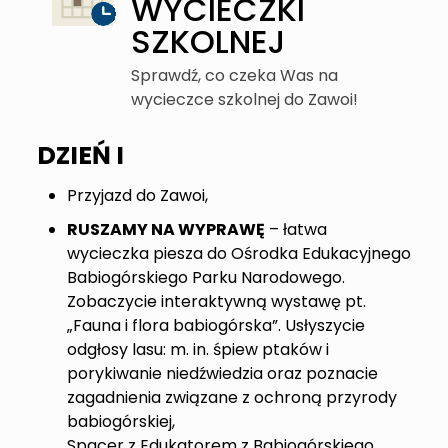
WYCIECZKI
SZKOLNEJ
Sprawdź, co czeka Was na
wycieczce szkolnej do Zawoi!
DZIEŃ I
Przyjazd do Zawoi,
RUSZAMY NA WYPRAWĘ
– łatwa
wycieczka piesza do Ośrodka Edukacyjnego
Babiogórskiego Parku Narodowego.
Zobaczycie interaktywną wystawę pt.
„Fauna i flora babiogórska”. Usłyszycie
odgłosy lasu: m. in. śpiew ptaków i
porykiwanie niedźwiedzia oraz poznacie
zagadnienia związane z ochroną przyrody
babiogórskiej,
Spacer z Edukatorem z Babiogórskiego