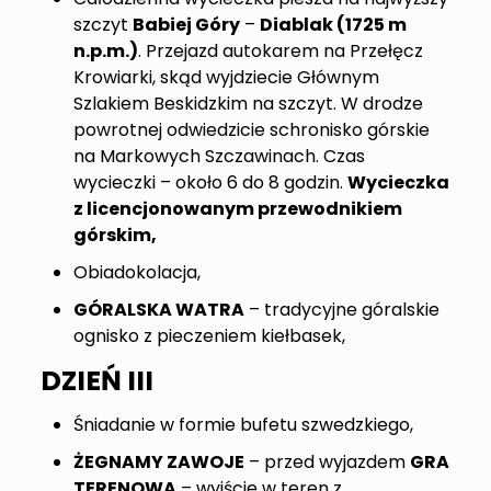
szczyt
Babiej Góry
–
Diablak (1725 m
n.p.m.)
. Przejazd autokarem na Przełęcz
Krowiarki, skąd wyjdziecie Głównym
Szlakiem Beskidzkim na szczyt. W drodze
powrotnej odwiedzicie schronisko górskie
na Markowych Szczawinach. Czas
wycieczki – około 6 do 8 godzin.
Wycieczka
z licencjonowanym przewodnikiem
górskim,
Obiadokolacja,
GÓRALSKA WATRA
– tradycyjne góralskie
ognisko z pieczeniem kiełbasek,
DZIEŃ III
Śniadanie w formie bufetu szwedzkiego,
ŻEGNAMY ZAWOJE
– przed wyjazdem
GRA
TERENOWA
– wyjście w teren z