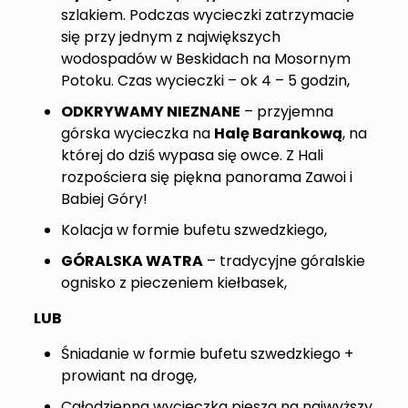
szlakiem. Podczas wycieczki zatrzymacie
się przy jednym z największych
wodospadów w Beskidach na Mosornym
Potoku. Czas wycieczki – ok 4 – 5 godzin,
ODKRYWAMY NIEZNANE
– przyjemna
górska wycieczka na
Halę Barankową
, na
której do dziś wypasa się owce. Z Hali
rozpościera się piękna panorama Zawoi i
Babiej Góry!
Kolacja w formie bufetu szwedzkiego,
GÓRALSKA WATRA
– tradycyjne góralskie
ognisko z pieczeniem kiełbasek,
LUB
Śniadanie w formie bufetu szwedzkiego +
prowiant na drogę,
Całodzienna wycieczka piesza na najwyższy