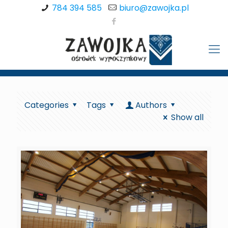
784 394 585
biuro@zawojka.pl
Categories
Tags
Authors
Show all