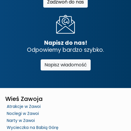
Zadzwoń do nas
Napisz do nas!
Odpowiemy bardzo szybko.
Napisz wiadomość
Wieś Zawoja
Atrakcje w Zawoi
Noclegi w Zawoi
Narty w Zawoi
Wycieczka na Babią Górę