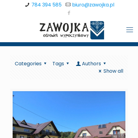
784 394 585
biuro@zawojka.pl
Categories
Tags
Authors
Show all