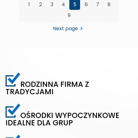
1
2
3
4
5
6
7
8
9
Next page
RODZINNA FIRMA Z
TRADYCJAMI
OŚRODKI WYPOCZYNKOWE
IDEALNE DLA GRUP